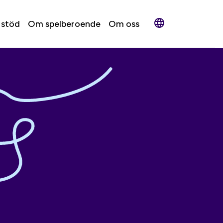
 stöd
Om spelberoende
Om oss