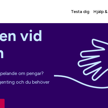
Testa dig
Hjälp &
en vid
m
s spelande om pengar?
ngenting och du behöver