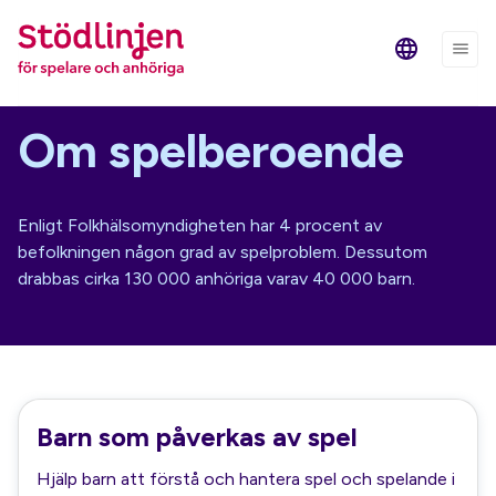
Om spelberoende
Enligt Folkhälsomyndigheten har 4 procent av
befolkningen någon grad av spelproblem. Dessutom
drabbas cirka 130 000 anhöriga varav 40 000 barn.
Barn som påverkas av spel
Hjälp barn att förstå och hantera spel och spelande i