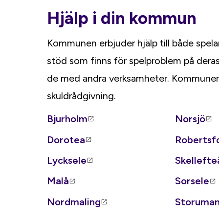
Hjälp i din kommun
Kommunen erbjuder hjälp till både spela
stöd som finns för spelproblem på dera
de med andra verksamheter. Kommunen 
skuldrådgivning.
Bjurholm
Norsjö
Dorotea
Robertsf
Lycksele
Skellefte
Malå
Sorsele
Nordmaling
Storuma