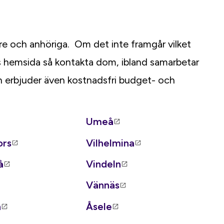
re och anhöriga. Om det inte framgår vilket
s hemsida så kontakta dom, ibland samarbetar
erbjuder även kostnadsfri budget- och
Umeå
ors
Vilhelmina
å
Vindeln
Vännäs
n
Åsele