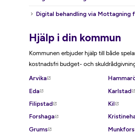
Digital behandling via Mottagning
Hjälp i din kommun
Kommunen erbjuder hjälp till både spe
kostnadsfri budget- och skuldrådgivning
Arvika
Hammar
Eda
Karlstad
Filipstad
Kil
Forshaga
Kristine
Grums
Munkfors