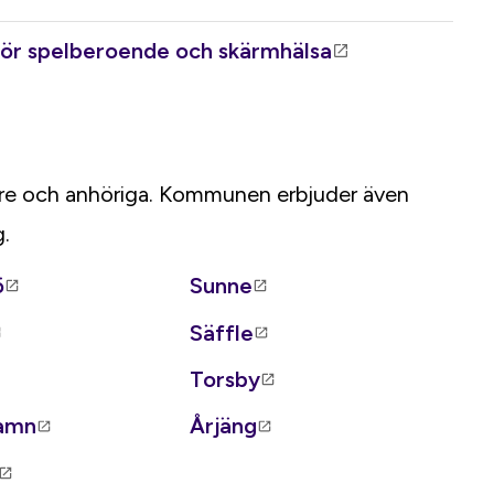
 för spelberoende och skärmhälsa
lare och anhöriga. Kommunen erbjuder även
.
ö
Sunne
Säffle
Torsby
hamn
Årjäng